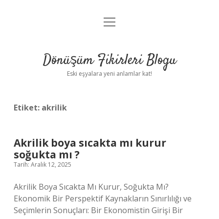
menüyü
Anasayfa
aç
Gizlilik Politikası
Dönüşüm Fikirleri Blogu
Yasal Uyarı
Eski eşyalara yeni anlamlar kat!
Hakkımızda
Etiket:
akrilik
Akrilik boya sıcakta mı kurur
soğukta mı ?
Tarih: Aralık 12, 2025
Akrilik Boya Sıcakta Mı Kurur, Soğukta Mı?
Ekonomik Bir Perspektif Kaynakların Sınırlılığı ve
Seçimlerin Sonuçları: Bir Ekonomistin Girişi Bir