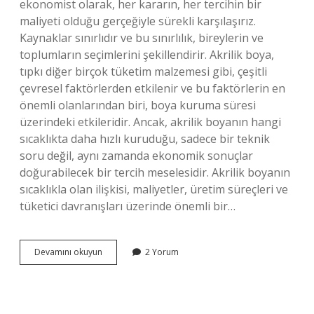
ekonomist olarak, her kararın, her tercihin bir
maliyeti olduğu gerçeğiyle sürekli karşılaşırız.
Kaynaklar sınırlıdır ve bu sınırlılık, bireylerin ve
toplumların seçimlerini şekillendirir. Akrilik boya,
tıpkı diğer birçok tüketim malzemesi gibi, çeşitli
çevresel faktörlerden etkilenir ve bu faktörlerin en
önemli olanlarından biri, boya kuruma süresi
üzerindeki etkileridir. Ancak, akrilik boyanın hangi
sıcaklıkta daha hızlı kuruduğu, sadece bir teknik
soru değil, aynı zamanda ekonomik sonuçlar
doğurabilecek bir tercih meselesidir. Akrilik boyanın
sıcaklıkla olan ilişkisi, maliyetler, üretim süreçleri ve
tüketici davranışları üzerinde önemli bir…
Akrilik
Devamını okuyun
2 Yorum
boya
sıcakta
mı
kurur