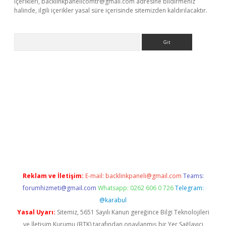
içerikleri,
backlinkpanelicomtr@gmail.com
adresine bildirmeniz
halinde, ilgili içerikler yasal süre içerisinde sitemizden kaldırılacaktır.
Arama
ncel giriş
Reklam ve İletişim:
E-mail:
backlinkpaneli@gmail.com
Teams:
forumhizmeti@gmail.com
Whatsapp: 0262 606 0 726
Telegram:
@karabul
Yasal Uyarı:
Sitemiz, 5651 Sayılı Kanun gereğince Bilgi Teknolojileri
ve İletişim Kurumu (BTK) tarafından onaylanmış bir Yer Sağlayıcı