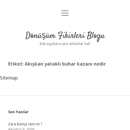
menüyü
Anasayfa
aç
Gizlilik Politikası
Dönüşüm Fikirleri Blogu
Yasal Uyarı
Eski eşyalara yeni anlamlar kat!
Hakkımızda
Etiket:
Akışkan yataklı buhar kazanı nedir
Sitemap
Sidebar
Son Yazılar
Zara Kürtçe isim mi ?
Ağustos 9, 2026