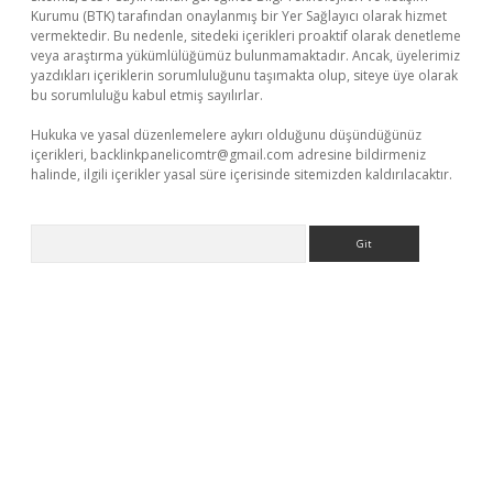
Kurumu (BTK) tarafından onaylanmış bir Yer Sağlayıcı olarak hizmet
vermektedir. Bu nedenle, sitedeki içerikleri proaktif olarak denetleme
veya araştırma yükümlülüğümüz bulunmamaktadır. Ancak, üyelerimiz
yazdıkları içeriklerin sorumluluğunu taşımakta olup, siteye üye olarak
bu sorumluluğu kabul etmiş sayılırlar.
Hukuka ve yasal düzenlemelere aykırı olduğunu düşündüğünüz
içerikleri,
backlinkpanelicomtr@gmail.com
adresine bildirmeniz
halinde, ilgili içerikler yasal süre içerisinde sitemizden kaldırılacaktır.
Arama
iş
betexpergiris.casino
betexper güncel giriş