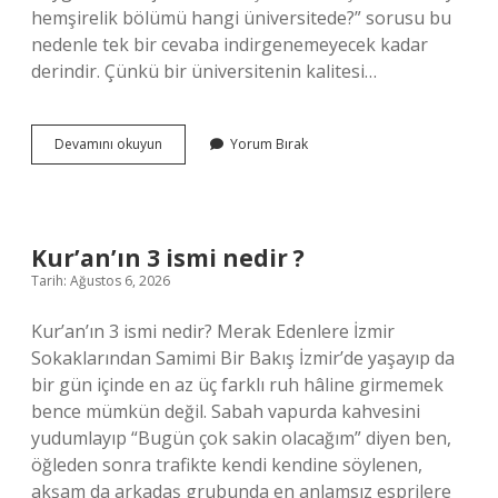
hemşirelik bölümü hangi üniversitede?” sorusu bu
nedenle tek bir cevaba indirgenemeyecek kadar
derindir. Çünkü bir üniversitenin kalitesi…
En
Devamını okuyun
Yorum Bırak
iyi
hemşirelik
bölümü
hangi
üniversitede
Kur’an’ın 3 ismi nedir ?
?
Tarih: Ağustos 6, 2026
Kur’an’ın 3 ismi nedir? Merak Edenlere İzmir
Sokaklarından Samimi Bir Bakış İzmir’de yaşayıp da
bir gün içinde en az üç farklı ruh hâline girmemek
bence mümkün değil. Sabah vapurda kahvesini
yudumlayıp “Bugün çok sakin olacağım” diyen ben,
öğleden sonra trafikte kendi kendine söylenen,
akşam da arkadaş grubunda en anlamsız esprilere