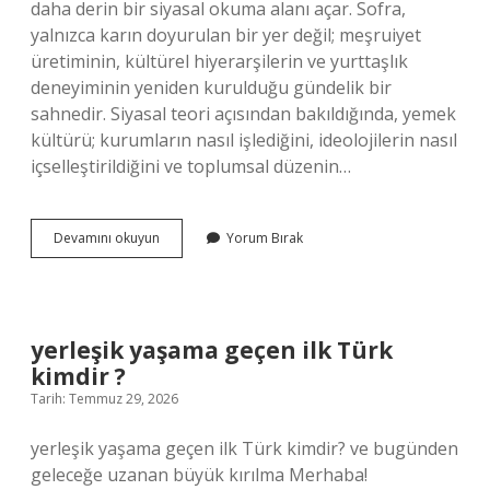
daha derin bir siyasal okuma alanı açar. Sofra,
yalnızca karın doyurulan bir yer değil; meşruiyet
üretiminin, kültürel hiyerarşilerin ve yurttaşlık
deneyiminin yeniden kurulduğu gündelik bir
sahnedir. Siyasal teori açısından bakıldığında, yemek
kültürü; kurumların nasıl işlediğini, ideolojilerin nasıl
içselleştirildiğini ve toplumsal düzenin…
Amasya’da
Devamını okuyun
Yorum Bırak
ne
yenilir
?
yerleşik yaşama geçen ilk Türk
kimdir ?
Tarih: Temmuz 29, 2026
yerleşik yaşama geçen ilk Türk kimdir? ve bugünden
geleceğe uzanan büyük kırılma Merhaba!