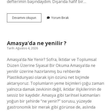
defterimin başındaydım. Dışarıda hafif bir…
Basit
Devamını okuyun
Yorum Bırak
kök
ne
anlama
gelir
?
Amasya’da ne yenilir ?
Tarih: Ağustos 4, 2026
Amasya’da Ne Yenir? Sofra, İktidar ve Toplumsal
Düzen Üzerine Siyasal Bir Okuma Amasya’da ne
yenilir üzerine hazırlanmış bu rehberde
Plastikdunyasi olarak işin özünü net biçimde
aktarıyoruz. Toplumların yeme biçimleri çoğu zaman
yalnızca damak zevkinin değil, iktidar ilişkilerinin de
sessiz bir kaydıdır. Amasya gibi tarihsel katmanları
yoğun bir şehirde “ne yenir?” sorusu, yüzeyde
gastronomik bir merak gibi görünse de, aslında