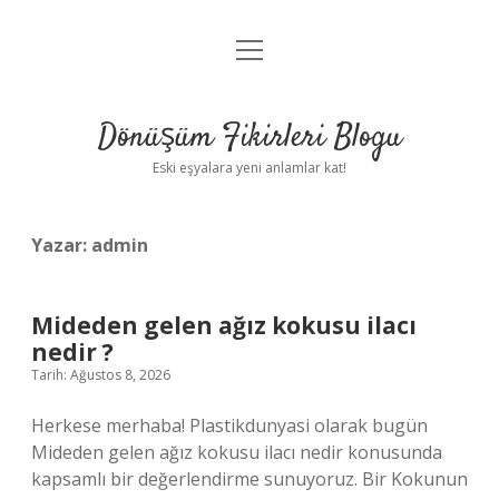
menüyü
Anasayfa
aç
Gizlilik Politikası
Dönüşüm Fikirleri Blogu
Yasal Uyarı
Eski eşyalara yeni anlamlar kat!
Hakkımızda
Yazar:
admin
Mideden gelen ağız kokusu ilacı
nedir ?
Tarih: Ağustos 8, 2026
Herkese merhaba! Plastikdunyasi olarak bugün
Mideden gelen ağız kokusu ilacı nedir konusunda
kapsamlı bir değerlendirme sunuyoruz. Bir Kokunun