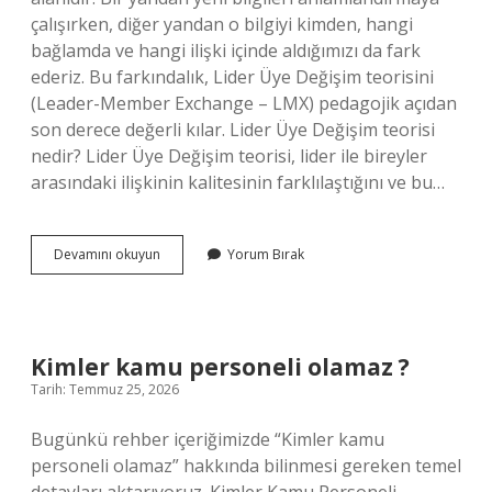
çalışırken, diğer yandan o bilgiyi kimden, hangi
bağlamda ve hangi ilişki içinde aldığımızı da fark
ederiz. Bu farkındalık, Lider Üye Değişim teorisini
(Leader-Member Exchange – LMX) pedagojik açıdan
son derece değerli kılar. Lider Üye Değişim teorisi
nedir? Lider Üye Değişim teorisi, lider ile bireyler
arasındaki ilişkinin kalitesinin farklılaştığını ve bu…
Lider
Devamını okuyun
Yorum Bırak
Üye
Değişim
teorisi
nedir
?
Kimler kamu personeli olamaz ?
Tarih: Temmuz 25, 2026
Bugünkü rehber içeriğimizde “Kimler kamu
personeli olamaz” hakkında bilinmesi gereken temel