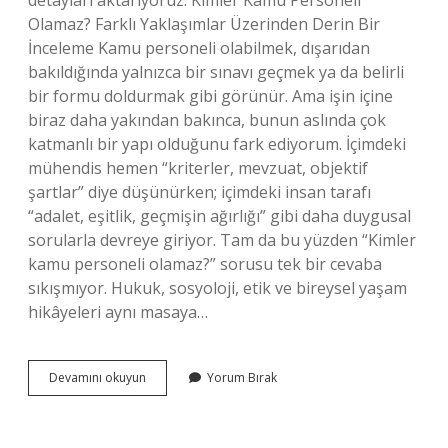
detayları aktarıyoruz. Kimler Kamu Personeli
Olamaz? Farklı Yaklaşımlar Üzerinden Derin Bir
İnceleme Kamu personeli olabilmek, dışarıdan
bakıldığında yalnızca bir sınavı geçmek ya da belirli
bir formu doldurmak gibi görünür. Ama işin içine
biraz daha yakından bakınca, bunun aslında çok
katmanlı bir yapı olduğunu fark ediyorum. İçimdeki
mühendis hemen “kriterler, mevzuat, objektif
şartlar” diye düşünürken; içimdeki insan tarafı
“adalet, eşitlik, geçmişin ağırlığı” gibi daha duygusal
sorularla devreye giriyor. Tam da bu yüzden “Kimler
kamu personeli olamaz?” sorusu tek bir cevaba
sıkışmıyor. Hukuk, sosyoloji, etik ve bireysel yaşam
hikâyeleri aynı masaya…
Kimler
Devamını okuyun
Yorum Bırak
kamu
personeli
olamaz