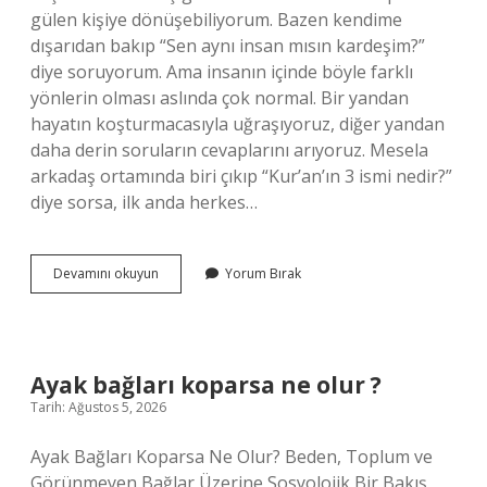
gülen kişiye dönüşebiliyorum. Bazen kendime
dışarıdan bakıp “Sen aynı insan mısın kardeşim?”
diye soruyorum. Ama insanın içinde böyle farklı
yönlerin olması aslında çok normal. Bir yandan
hayatın koşturmacasıyla uğraşıyoruz, diğer yandan
daha derin soruların cevaplarını arıyoruz. Mesela
arkadaş ortamında biri çıkıp “Kur’an’ın 3 ismi nedir?”
diye sorsa, ilk anda herkes…
Kur’an’ın
Devamını okuyun
Yorum Bırak
3
ismi
nedir
?
Ayak bağları koparsa ne olur ?
Tarih: Ağustos 5, 2026
Ayak Bağları Koparsa Ne Olur? Beden, Toplum ve
Görünmeyen Bağlar Üzerine Sosyolojik Bir Bakış