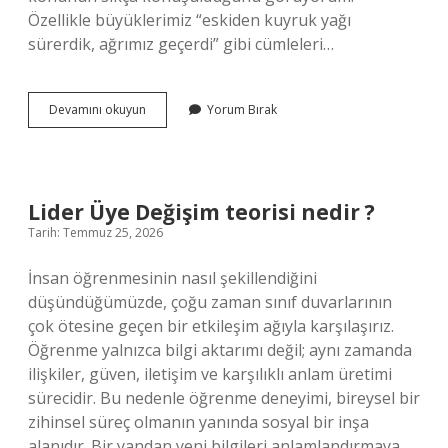
Özellikle büyüklerimiz “eskiden kuyruk yağı
sürerdik, ağrımız geçerdi” gibi cümleleri…
Kuyruk
Devamını okuyun
Yorum Bırak
yağı
romatizmaya
iyi
gelir
mi
Lider Üye Değişim teorisi nedir ?
?
Tarih: Temmuz 25, 2026
İnsan öğrenmesinin nasıl şekillendiğini
düşündüğümüzde, çoğu zaman sınıf duvarlarının
çok ötesine geçen bir etkileşim ağıyla karşılaşırız.
Öğrenme yalnızca bilgi aktarımı değil; aynı zamanda
ilişkiler, güven, iletişim ve karşılıklı anlam üretimi
sürecidir. Bu nedenle öğrenme deneyimi, bireysel bir
zihinsel süreç olmanın yanında sosyal bir inşa
alanıdır. Bir yandan yeni bilgileri anlamlandırmaya