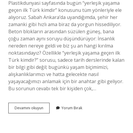
Plastikdunyasi sayfasında bugün “yerleşik yaşama
geçen ilk Türk kimdir” konusunu tüm yönleriyle ele
alıyoruz. Sabah Ankara’da uyandığımda, şehir her
zamanki gibi hızlı ama biraz da yorgun hissediliyor.
Beton blokların arasından süzülen güneş, bana
çoğu zaman aynı soruyu düşündürüyor: İnsanlık
nereden nereye geldi ve biz şu an hangi kırılma
noktasındayız? Özellikle “yerleşik yaşama geçen ilk
Türk kimdir?” sorusu, sadece tarih derslerinde kalan
bir bilgi gibi değil; bugünkü yaşam biçimimizi,
alışkanlıklarımızı ve hatta gelecekte nasıl
yaşayacağımızı anlamak için bir anahtar gibi geliyor.
Bu sorunun cevabı tek bir kişiden çok,…
yerleşik
Devamını okuyun
Yorum Bırak
yaşama
geçen
ilk
Türk