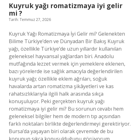
kimdir
Kuyruk yağı romatizmaya iyi gelir
?
mi ?
Tarih: Temmuz 27, 2026
Kuyruk Yağı Romatizmaya İyi Gelir mi? Gelenekten
Bilime Türkiye’den ve Dünyadan Bir Bakış Kuyruk
yağı, özellikle Türkiye’de uzun yıllardır kullanılan
geleneksel hayvansal yağlardan biri. Anadolu
mutfağında lezzet vermek için yemeklere eklenen,
bazı yörelerde ise sağlık amacıyla değerlendirilen
kuyruk yağı; özellikle eklem ağrıları, soğuk
havalarda artan romatizma şikâyetleri ve kas
rahatsızlıklarıyla ilgili halk arasında sıkça
konuşuluyor. Peki gerçekten kuyruk yağı
romatizmaya iyi gelir mi? Bu sorunun cevabı hem
geleneksel bilgiler hem de modern tıp açısından
farklı noktaları birlikte değerlendirmeyi gerektiriyor.
Bursa’da yaşayan biri olarak çevremde de bu
konunun sıkça konuşulduğunu görüyorum.