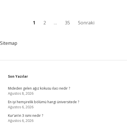
?
Yazı
1
2
…
35
Sonraki
sayfalaması
Sitemap
Sidebar
Son Yazılar
Mideden gelen ağız kokusu ilacı nedir ?
Ağustos 8, 2026
En iyi hemşirelik bölümü hangi üniversitede ?
Ağustos 6, 2026
Kur’an’ın 3 ismi nedir ?
Ağustos 6, 2026