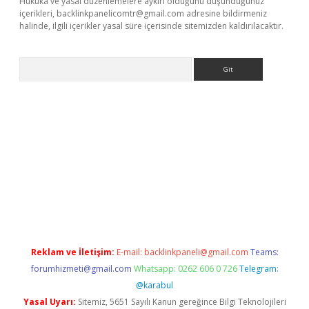
Hukuka ve yasal düzenlemelere aykırı olduğunu düşündüğünüz
içerikleri,
backlinkpanelicomtr@gmail.com
adresine bildirmeniz
halinde, ilgili içerikler yasal süre içerisinde sitemizden kaldırılacaktır.
Arama
asino
betexper güncel giriş
Reklam ve İletişim:
E-mail:
backlinkpaneli@gmail.com
Teams:
forumhizmeti@gmail.com
Whatsapp: 0262 606 0 726
Telegram:
@karabul
Yasal Uyarı:
Sitemiz, 5651 Sayılı Kanun gereğince Bilgi Teknolojileri