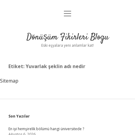
menüyü
Anasayfa
aç
Gizlilik Politikası
Dönüşüm Fikirleri Blogu
Yasal Uyarı
Eski eşyalara yeni anlamlar kat!
Hakkımızda
Etiket:
Yuvarlak şeklin adı nedir
Sitemap
Sidebar
Son Yazılar
En iyi hemşirelik bölümü hangi üniversitede ?
Ağustos 6, 2026