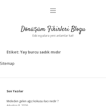
menüyü
Anasayfa
aç
Gizlilik Politikası
Dönüşüm Fikirleri Blogu
Yasal Uyarı
Eski eşyalara yeni anlamlar kat!
Hakkımızda
Etiket:
Yay burcu sadık mıdır
Sitemap
Sidebar
Son Yazılar
Mideden gelen ağız kokusu ilacı nedir ?
Ağustos 8, 2026