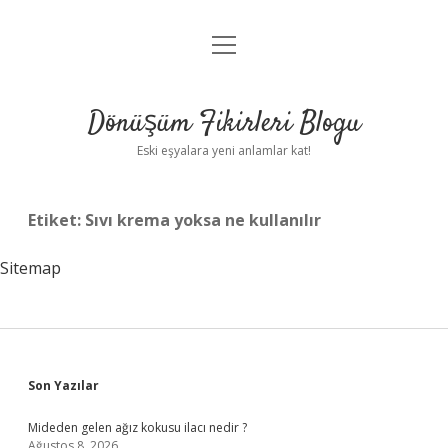
menüyü
Anasayfa
aç
Gizlilik Politikası
Dönüşüm Fikirleri Blogu
Yasal Uyarı
Eski eşyalara yeni anlamlar kat!
Hakkımızda
Etiket:
Sıvı krema yoksa ne kullanılır
Sitemap
Sidebar
Son Yazılar
Mideden gelen ağız kokusu ilacı nedir ?
Ağustos 8, 2026